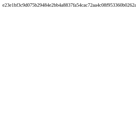
e23e1bf3c9d075b29484e2bb4a8837fa54cac72aa4c08f953360b0262