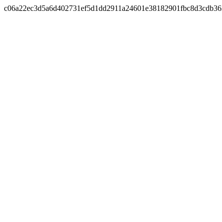
c06a22ec3d5a6d402731ef5d1dd2911a24601e38182901fbc8d3cdb3