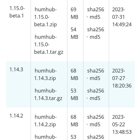
1.15.0-
humhub-
69
sha256
2023-
beta.1
1.15.0-
MB
·
md5
07-31
beta.1.zip
14:49:24
54
sha256
humhub-
MB
·
md5
1.15.0-
beta.1.tar.gz
1.14.3
humhub-
68
sha256
2023-
1.14.3.zip
MB
·
md5
07-27
18:20:36
humhub-
53
sha256
1.14.3.tar.gz
MB
·
md5
1.14.2
humhub-
68
sha256
2023-
1.14.2.zip
MB
·
md5
05-22
13:48:53
humhub-
53
sha256