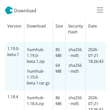
Download
Version
Download
Size
Security
Date
Hash
1.19.0-
humhub-
85
sha256
2026-
beta.1
1.19.0-
MB
·
md5
07-21
beta.1.zip
18:26:43
64
sha256
humhub-
MB
·
md5
1.19.0-
beta.1.tar.gz
1.18.4
humhub-
86
sha256
2026-
1.18.4.zip
MB
·
md5
07-21
14:36:42