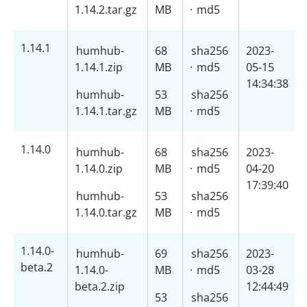
1.14.2.tar.gz
MB
·
md5
1.14.1
humhub-
68
sha256
2023-
1.14.1.zip
MB
·
md5
05-15
14:34:38
humhub-
53
sha256
1.14.1.tar.gz
MB
·
md5
1.14.0
humhub-
68
sha256
2023-
1.14.0.zip
MB
·
md5
04-20
17:39:40
humhub-
53
sha256
1.14.0.tar.gz
MB
·
md5
1.14.0-
humhub-
69
sha256
2023-
beta.2
1.14.0-
MB
·
md5
03-28
beta.2.zip
12:44:49
53
sha256