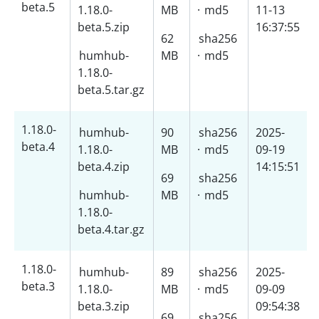
beta.5
1.18.0-
MB
·
md5
11-13
beta.5.zip
16:37:55
62
sha256
humhub-
MB
·
md5
1.18.0-
beta.5.tar.gz
1.18.0-
humhub-
90
sha256
2025-
beta.4
1.18.0-
MB
·
md5
09-19
beta.4.zip
14:15:51
69
sha256
humhub-
MB
·
md5
1.18.0-
beta.4.tar.gz
1.18.0-
humhub-
89
sha256
2025-
beta.3
1.18.0-
MB
·
md5
09-09
beta.3.zip
09:54:38
69
sha256