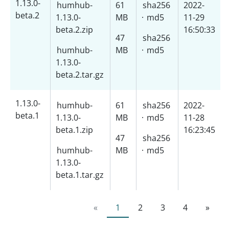
1.13.0-
humhub-
61
sha256
2022-
beta.2
1.13.0-
MB
·
md5
11-29
beta.2.zip
16:50:33
47
sha256
humhub-
MB
·
md5
1.13.0-
beta.2.tar.gz
1.13.0-
humhub-
61
sha256
2022-
beta.1
1.13.0-
MB
·
md5
11-28
beta.1.zip
16:23:45
47
sha256
humhub-
MB
·
md5
1.13.0-
beta.1.tar.gz
«
1
2
3
4
»