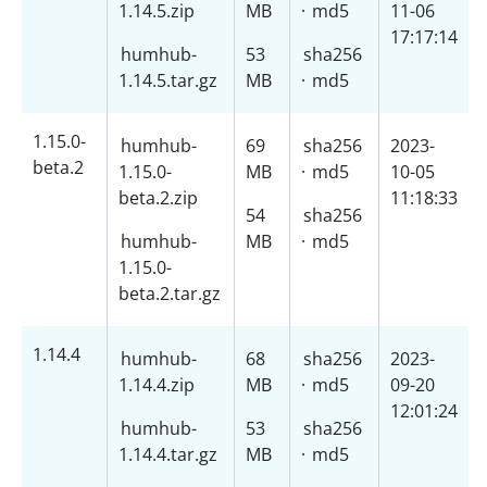
1.14.5.zip
MB
·
md5
11-06
17:17:14
humhub-
53
sha256
1.14.5.tar.gz
MB
·
md5
1.15.0-
humhub-
69
sha256
2023-
beta.2
1.15.0-
MB
·
md5
10-05
beta.2.zip
11:18:33
54
sha256
humhub-
MB
·
md5
1.15.0-
beta.2.tar.gz
1.14.4
humhub-
68
sha256
2023-
1.14.4.zip
MB
·
md5
09-20
12:01:24
humhub-
53
sha256
1.14.4.tar.gz
MB
·
md5