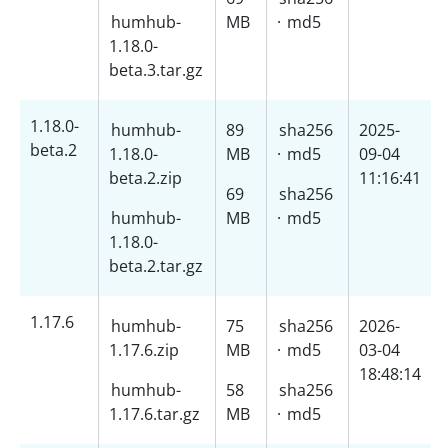
humhub-
MB
·
md5
1.18.0-
beta.3.tar.gz
1.18.0-
humhub-
89
sha256
2025-
beta.2
1.18.0-
MB
·
md5
09-04
beta.2.zip
11:16:41
69
sha256
humhub-
MB
·
md5
1.18.0-
beta.2.tar.gz
1.17.6
humhub-
75
sha256
2026-
1.17.6.zip
MB
·
md5
03-04
18:48:14
humhub-
58
sha256
1.17.6.tar.gz
MB
·
md5