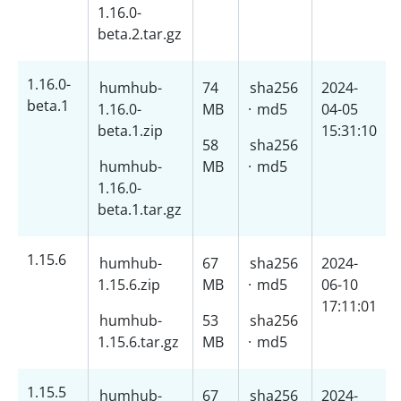
1.16.0-
beta.2.tar.gz
1.16.0-
humhub-
74
sha256
2024-
beta.1
1.16.0-
MB
·
md5
04-05
beta.1.zip
15:31:10
58
sha256
humhub-
MB
·
md5
1.16.0-
beta.1.tar.gz
1.15.6
humhub-
67
sha256
2024-
1.15.6.zip
MB
·
md5
06-10
17:11:01
humhub-
53
sha256
1.15.6.tar.gz
MB
·
md5
1.15.5
humhub-
67
sha256
2024-