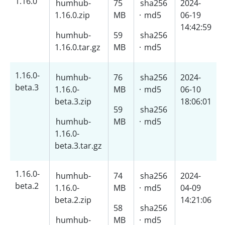
1.16.0
humhub-
75
sha256
2024-
1.16.0.zip
MB
·
md5
06-19
14:42:59
humhub-
59
sha256
1.16.0.tar.gz
MB
·
md5
1.16.0-
humhub-
76
sha256
2024-
beta.3
1.16.0-
MB
·
md5
06-10
beta.3.zip
18:06:01
59
sha256
humhub-
MB
·
md5
1.16.0-
beta.3.tar.gz
1.16.0-
humhub-
74
sha256
2024-
beta.2
1.16.0-
MB
·
md5
04-09
beta.2.zip
14:21:06
58
sha256
humhub-
MB
·
md5