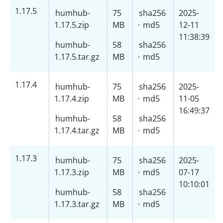
1.17.5
humhub-
75
sha256
2025-
1.17.5.zip
MB
·
md5
12-11
11:38:39
humhub-
58
sha256
1.17.5.tar.gz
MB
·
md5
1.17.4
humhub-
75
sha256
2025-
1.17.4.zip
MB
·
md5
11-05
16:49:37
humhub-
58
sha256
1.17.4.tar.gz
MB
·
md5
1.17.3
humhub-
75
sha256
2025-
1.17.3.zip
MB
·
md5
07-17
10:10:01
humhub-
58
sha256
1.17.3.tar.gz
MB
·
md5